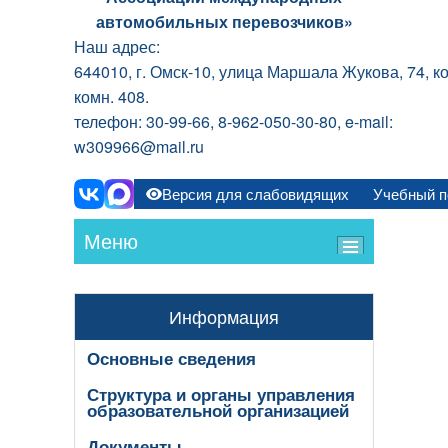
автомобильных перевозчиков»
Наш адрес:
644010, г. Омск-10, улица Маршала Жукова, 74, ко
комн. 408.
телефон: 30-99-66, 8-962-050-30-80, e-mail:
w309966@mail.ru
Версия для слабовидящих
Учебный п
Меню
Информация
Основные сведения
Структура и органы управления
образовательной организацией
Документы