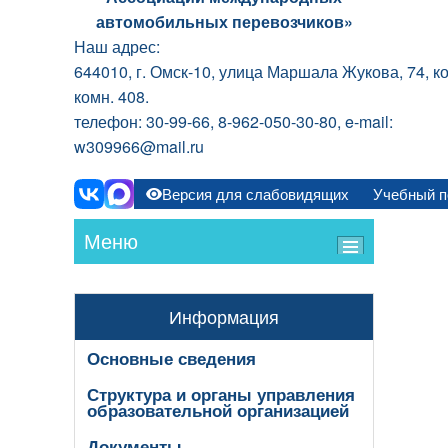
автомобильных перевозчиков»
Наш адрес:
644010, г. Омск-10, улица Маршала Жукова, 74, ко
комн. 408.
телефон: 30-99-66, 8-962-050-30-80, e-mail:
w309966@mail.ru
Версия для слабовидящих
Учебный п
Меню
Информация
Основные сведения
Структура и органы управления
образовательной организацией
Документы