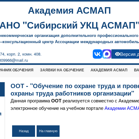
Академия АСМАП
АНО "Сибирский УКЦ АСМАП
некоммерческая организация дополнительного профессионального
о–консультационный центр Ассоциации международных автомобиль
4, корп. 2, комн. 408.
Версия 
w309966@mail.ru
РАФИК ОБУЧЕНИЯ
ЗАЯВКИ НА ОБУЧЕНИЕ
АКАДЕМИЯ АСМАП
В
ООТ - "Обучение по охране труда и пров
охраны труда работников организации"
Данная программа
ООТ
реализуется совместно с Академи
электронное обучение на учебном портале
Академии АСМ
я
Назад
На главную